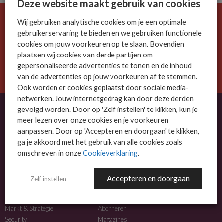
Deze website maakt gebruik van cookies
Wij gebruiken analytische cookies om je een optimale
De ICT-wereld is snel. Mis niets.
gebruikerservaring te bieden en we gebruiken functionele
Meld je nu aan voor de MSP Business nieuwsbrief.
cookies om jouw voorkeuren op te slaan. Bovendien
plaatsen wij cookies van derde partijen om
AANMELDEN
gepersonaliseerde advertenties te tonen en de inhoud
van de advertenties op jouw voorkeuren af te stemmen.
Ook worden er cookies geplaatst door sociale media-
netwerken. Jouw internetgedrag kan door deze derden
gevolgd worden. Door op 'Zelf instellen' te klikken, kun je
meer lezen over onze cookies en je voorkeuren
OVER MSP BUSINESS
aanpassen. Door op 'Accepteren en doorgaan' te klikken,
ga je akkoord met het gebruik van alle cookies zoals
MSP Business is het kennisplatform voor IT-dienstverleners met MKB-focus.
omschreven in onze
Cookieverklaring
.
MSP Business is een merk van
DutchIT.com
.
Accepteren en doorgaan
Zelf instellen
NIEUWS
MEER INFO
Algemeen IT nieuws
Adverteren
Markt & Strategie
Abonneren
Security
Magazines