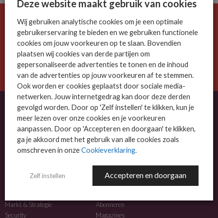
Deze website maakt gebruik van cookies
Wij gebruiken analytische cookies om je een optimale
De ICT-wereld is snel. Mis niets.
gebruikerservaring te bieden en we gebruiken functionele
Meld je nu aan voor de MSP Business nieuwsbrief.
cookies om jouw voorkeuren op te slaan. Bovendien
plaatsen wij cookies van derde partijen om
AANMELDEN
gepersonaliseerde advertenties te tonen en de inhoud
van de advertenties op jouw voorkeuren af te stemmen.
Ook worden er cookies geplaatst door sociale media-
netwerken. Jouw internetgedrag kan door deze derden
gevolgd worden. Door op 'Zelf instellen' te klikken, kun je
meer lezen over onze cookies en je voorkeuren
OVER MSP BUSINESS
aanpassen. Door op 'Accepteren en doorgaan' te klikken,
ga je akkoord met het gebruik van alle cookies zoals
MSP Business is het kennisplatform voor IT-dienstverleners met MKB-focus.
omschreven in onze
Cookieverklaring
.
MSP Business is een merk van
DutchIT.com
.
Accepteren en doorgaan
Zelf instellen
NIEUWS
MEER INFO
Algemeen IT nieuws
Adverteren
Markt & Strategie
Abonneren
Security
Magazines