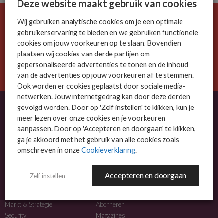
Deze website maakt gebruik van cookies
Wij gebruiken analytische cookies om je een optimale
De ICT-wereld is snel. Mis niets.
gebruikerservaring te bieden en we gebruiken functionele
Meld je nu aan voor de MSP Business nieuwsbrief.
cookies om jouw voorkeuren op te slaan. Bovendien
plaatsen wij cookies van derde partijen om
AANMELDEN
gepersonaliseerde advertenties te tonen en de inhoud
van de advertenties op jouw voorkeuren af te stemmen.
Ook worden er cookies geplaatst door sociale media-
netwerken. Jouw internetgedrag kan door deze derden
gevolgd worden. Door op 'Zelf instellen' te klikken, kun je
meer lezen over onze cookies en je voorkeuren
OVER MSP BUSINESS
aanpassen. Door op 'Accepteren en doorgaan' te klikken,
ga je akkoord met het gebruik van alle cookies zoals
MSP Business is het kennisplatform voor IT-dienstverleners met MKB-focus.
omschreven in onze
Cookieverklaring
.
MSP Business is een merk van
DutchIT.com
.
Accepteren en doorgaan
Zelf instellen
NIEUWS
MEER INFO
Algemeen IT nieuws
Adverteren
Markt & Strategie
Abonneren
Security
Magazines