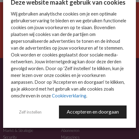
Deze website maakt gebruik van cookies
Wij gebruiken analytische cookies om je een optimale
De ICT-wereld is snel. Mis niets.
gebruikerservaring te bieden en we gebruiken functionele
Meld je nu aan voor de MSP Business nieuwsbrief.
cookies om jouw voorkeuren op te slaan. Bovendien
plaatsen wij cookies van derde partijen om
AANMELDEN
gepersonaliseerde advertenties te tonen en de inhoud
van de advertenties op jouw voorkeuren af te stemmen.
Ook worden er cookies geplaatst door sociale media-
netwerken. Jouw internetgedrag kan door deze derden
gevolgd worden. Door op 'Zelf instellen' te klikken, kun je
meer lezen over onze cookies en je voorkeuren
OVER MSP BUSINESS
aanpassen. Door op 'Accepteren en doorgaan' te klikken,
ga je akkoord met het gebruik van alle cookies zoals
MSP Business is het kennisplatform voor IT-dienstverleners met MKB-focus.
omschreven in onze
Cookieverklaring
.
MSP Business is een merk van
DutchIT.com
.
Accepteren en doorgaan
Zelf instellen
NIEUWS
MEER INFO
Algemeen IT nieuws
Adverteren
Markt & Strategie
Abonneren
Security
Magazines