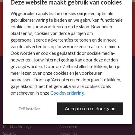
Deze website maakt gebruik van cookies
Wij gebruiken analytische cookies om je een optimale
De ICT-wereld is snel. Mis niets.
gebruikerservaring te bieden en we gebruiken functionele
Meld je nu aan voor de MSP Business nieuwsbrief.
cookies om jouw voorkeuren op te slaan. Bovendien
plaatsen wij cookies van derde partijen om
AANMELDEN
gepersonaliseerde advertenties te tonen en de inhoud
van de advertenties op jouw voorkeuren af te stemmen.
Ook worden er cookies geplaatst door sociale media-
netwerken. Jouw internetgedrag kan door deze derden
gevolgd worden. Door op 'Zelf instellen' te klikken, kun je
meer lezen over onze cookies en je voorkeuren
OVER MSP BUSINESS
aanpassen. Door op 'Accepteren en doorgaan' te klikken,
ga je akkoord met het gebruik van alle cookies zoals
MSP Business is het kennisplatform voor IT-dienstverleners met MKB-focus.
omschreven in onze
Cookieverklaring
.
MSP Business is een merk van
DutchIT.com
.
Accepteren en doorgaan
Zelf instellen
NIEUWS
MEER INFO
Algemeen IT nieuws
Adverteren
Markt & Strategie
Abonneren
Security
Magazines