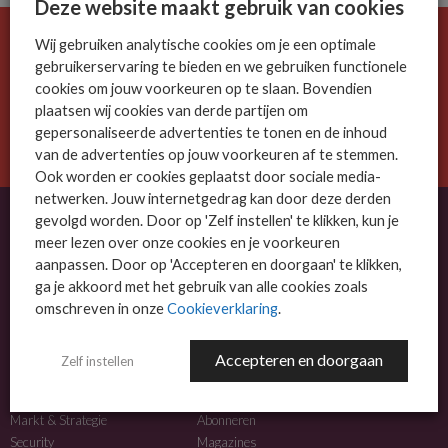
Deze website maakt gebruik van cookies
Wij gebruiken analytische cookies om je een optimale
De ICT-wereld is snel. Mis niets.
gebruikerservaring te bieden en we gebruiken functionele
Meld je nu aan voor de MSP Business nieuwsbrief.
cookies om jouw voorkeuren op te slaan. Bovendien
plaatsen wij cookies van derde partijen om
AANMELDEN
gepersonaliseerde advertenties te tonen en de inhoud
van de advertenties op jouw voorkeuren af te stemmen.
Ook worden er cookies geplaatst door sociale media-
netwerken. Jouw internetgedrag kan door deze derden
gevolgd worden. Door op 'Zelf instellen' te klikken, kun je
meer lezen over onze cookies en je voorkeuren
OVER MSP BUSINESS
aanpassen. Door op 'Accepteren en doorgaan' te klikken,
ga je akkoord met het gebruik van alle cookies zoals
MSP Business is het kennisplatform voor IT-dienstverleners met MKB-focus.
omschreven in onze
Cookieverklaring
.
MSP Business is een merk van
DutchIT.com
.
Accepteren en doorgaan
Zelf instellen
NIEUWS
MEER INFO
Algemeen IT nieuws
Adverteren
Markt & Strategie
Abonneren
Security
Magazines