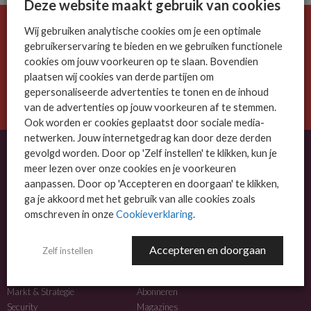
Deze website maakt gebruik van cookies
Wij gebruiken analytische cookies om je een optimale
De ICT-wereld is snel. Mis niets.
gebruikerservaring te bieden en we gebruiken functionele
Meld je nu aan voor de MSP Business nieuwsbrief.
cookies om jouw voorkeuren op te slaan. Bovendien
plaatsen wij cookies van derde partijen om
AANMELDEN
gepersonaliseerde advertenties te tonen en de inhoud
van de advertenties op jouw voorkeuren af te stemmen.
Ook worden er cookies geplaatst door sociale media-
netwerken. Jouw internetgedrag kan door deze derden
gevolgd worden. Door op 'Zelf instellen' te klikken, kun je
meer lezen over onze cookies en je voorkeuren
OVER MSP BUSINESS
aanpassen. Door op 'Accepteren en doorgaan' te klikken,
ga je akkoord met het gebruik van alle cookies zoals
MSP Business is het kennisplatform voor IT-dienstverleners met MKB-focus.
omschreven in onze
Cookieverklaring
.
MSP Business is een merk van
DutchIT.com
.
Accepteren en doorgaan
Zelf instellen
NIEUWS
MEER INFO
Algemeen IT nieuws
Adverteren
Markt & Strategie
Abonneren
Security
Magazines