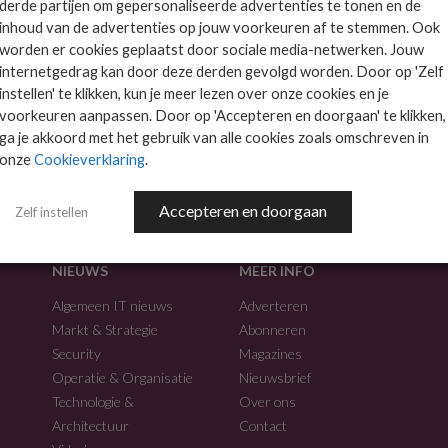
derde partijen om gepersonaliseerde advertenties te tonen en de
inhoud van de advertenties op jouw voorkeuren af te stemmen. Ook
worden er cookies geplaatst door sociale media-netwerken. Jouw
internetgedrag kan door deze derden gevolgd worden. Door op 'Zelf
instellen' te klikken, kun je meer lezen over onze cookies en je
voorkeuren aanpassen. Door op 'Accepteren en doorgaan' te klikken,
f.
ga je akkoord met het gebruik van alle cookies zoals omschreven in
onze
Cookieverklaring
.
Accepteren en doorgaan
Zelf instellen
NIEUWS
MEER INFO
Algemeen IT nieuws
Adverteren
Markt & Strategie
Abonneren
Security
Magazines
Operatie & Organisatie
Nieuwsbrief
Technologie &
Over ons
Architectuur
Contact