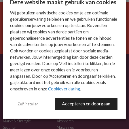
Deze website maakt gebruik van cookies
Wij gebruiken analytische cookies om je een optimale
De ICT-wereld is snel. Mis niets.
gebruikerservaring te bieden en we gebruiken functionele
Meld je nu aan voor de MSP Business nieuwsbrief.
cookies om jouw voorkeuren op te slaan. Bovendien
plaatsen wij cookies van derde partijen om
AANMELDEN
gepersonaliseerde advertenties te tonen en de inhoud
van de advertenties op jouw voorkeuren af te stemmen.
Ook worden er cookies geplaatst door sociale media-
netwerken. Jouw internetgedrag kan door deze derden
gevolgd worden. Door op 'Zelf instellen' te klikken, kun je
meer lezen over onze cookies en je voorkeuren
OVER MSP BUSINESS
aanpassen. Door op 'Accepteren en doorgaan' te klikken,
ga je akkoord met het gebruik van alle cookies zoals
MSP Business is het kennisplatform voor IT-dienstverleners met MKB-focus.
omschreven in onze
Cookieverklaring
.
MSP Business is een merk van
DutchIT.com
.
Accepteren en doorgaan
Zelf instellen
NIEUWS
MEER INFO
Algemeen IT nieuws
Adverteren
Markt & Strategie
Abonneren
Security
Magazines