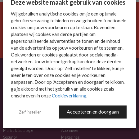
Deze website maakt gebruik van cookies
Wij gebruiken analytische cookies om je een optimale
De ICT-wereld is snel. Mis niets.
gebruikerservaring te bieden en we gebruiken functionele
Meld je nu aan voor de MSP Business nieuwsbrief.
cookies om jouw voorkeuren op te slaan. Bovendien
plaatsen wij cookies van derde partijen om
AANMELDEN
gepersonaliseerde advertenties te tonen en de inhoud
van de advertenties op jouw voorkeuren af te stemmen.
Ook worden er cookies geplaatst door sociale media-
netwerken. Jouw internetgedrag kan door deze derden
gevolgd worden. Door op 'Zelf instellen' te klikken, kun je
meer lezen over onze cookies en je voorkeuren
OVER MSP BUSINESS
aanpassen. Door op 'Accepteren en doorgaan' te klikken,
ga je akkoord met het gebruik van alle cookies zoals
MSP Business is het kennisplatform voor IT-dienstverleners met MKB-focus.
omschreven in onze
Cookieverklaring
.
MSP Business is een merk van
DutchIT.com
.
Accepteren en doorgaan
Zelf instellen
NIEUWS
MEER INFO
Algemeen IT nieuws
Adverteren
Markt & Strategie
Abonneren
Security
Magazines