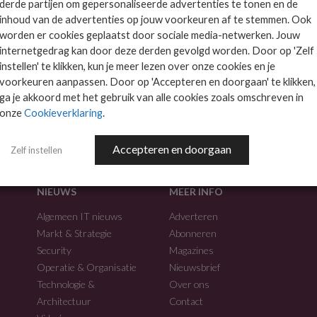
derde partijen om gepersonaliseerde advertenties te tonen en de
inhoud van de advertenties op jouw voorkeuren af te stemmen. Ook
worden er cookies geplaatst door sociale media-netwerken. Jouw
internetgedrag kan door deze derden gevolgd worden. Door op 'Zelf
instellen' te klikken, kun je meer lezen over onze cookies en je
voorkeuren aanpassen. Door op 'Accepteren en doorgaan' te klikken,
f.
ga je akkoord met het gebruik van alle cookies zoals omschreven in
onze
Cookieverklaring
.
Accepteren en doorgaan
Zelf instellen
NIEUWS
MEER INFO
Algemeen IT nieuws
Adverteren
Markt & Strategie
Abonneren
Security
Magazines
Operatie & Organisatie
Nieuwsbrief
Technologie &
Over ons
Architectuur
Contact