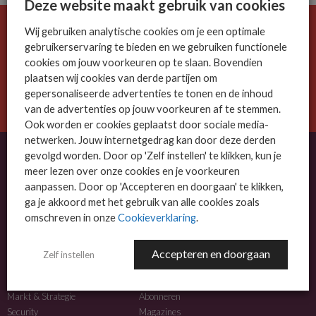
Deze website maakt gebruik van cookies
Wij gebruiken analytische cookies om je een optimale
De ICT-wereld is snel. Mis niets.
gebruikerservaring te bieden en we gebruiken functionele
Meld je nu aan voor de MSP Business nieuwsbrief.
cookies om jouw voorkeuren op te slaan. Bovendien
plaatsen wij cookies van derde partijen om
AANMELDEN
gepersonaliseerde advertenties te tonen en de inhoud
van de advertenties op jouw voorkeuren af te stemmen.
Ook worden er cookies geplaatst door sociale media-
netwerken. Jouw internetgedrag kan door deze derden
gevolgd worden. Door op 'Zelf instellen' te klikken, kun je
meer lezen over onze cookies en je voorkeuren
OVER MSP BUSINESS
aanpassen. Door op 'Accepteren en doorgaan' te klikken,
ga je akkoord met het gebruik van alle cookies zoals
MSP Business is het kennisplatform voor IT-dienstverleners met MKB-focus.
omschreven in onze
Cookieverklaring
.
MSP Business is een merk van
DutchIT.com
.
Accepteren en doorgaan
Zelf instellen
NIEUWS
MEER INFO
Algemeen IT nieuws
Adverteren
Markt & Strategie
Abonneren
Security
Magazines