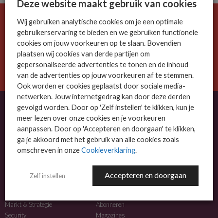
Deze website maakt gebruik van cookies
Wij gebruiken analytische cookies om je een optimale
De ICT-wereld is snel. Mis niets.
gebruikerservaring te bieden en we gebruiken functionele
Meld je nu aan voor de MSP Business nieuwsbrief.
cookies om jouw voorkeuren op te slaan. Bovendien
plaatsen wij cookies van derde partijen om
AANMELDEN
gepersonaliseerde advertenties te tonen en de inhoud
van de advertenties op jouw voorkeuren af te stemmen.
Ook worden er cookies geplaatst door sociale media-
netwerken. Jouw internetgedrag kan door deze derden
gevolgd worden. Door op 'Zelf instellen' te klikken, kun je
meer lezen over onze cookies en je voorkeuren
OVER MSP BUSINESS
aanpassen. Door op 'Accepteren en doorgaan' te klikken,
ga je akkoord met het gebruik van alle cookies zoals
MSP Business is het kennisplatform voor IT-dienstverleners met MKB-focus.
omschreven in onze
Cookieverklaring
.
MSP Business is een merk van
DutchIT.com
.
Accepteren en doorgaan
Zelf instellen
NIEUWS
MEER INFO
Algemeen IT nieuws
Adverteren
Markt & Strategie
Abonneren
Security
Magazines