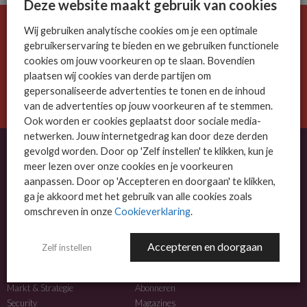
Deze website maakt gebruik van cookies
Wij gebruiken analytische cookies om je een optimale
De ICT-wereld is snel. Mis niets.
gebruikerservaring te bieden en we gebruiken functionele
Meld je nu aan voor de MSP Business nieuwsbrief.
cookies om jouw voorkeuren op te slaan. Bovendien
plaatsen wij cookies van derde partijen om
AANMELDEN
gepersonaliseerde advertenties te tonen en de inhoud
van de advertenties op jouw voorkeuren af te stemmen.
Ook worden er cookies geplaatst door sociale media-
netwerken. Jouw internetgedrag kan door deze derden
gevolgd worden. Door op 'Zelf instellen' te klikken, kun je
meer lezen over onze cookies en je voorkeuren
OVER MSP BUSINESS
aanpassen. Door op 'Accepteren en doorgaan' te klikken,
ga je akkoord met het gebruik van alle cookies zoals
MSP Business is het kennisplatform voor IT-dienstverleners met MKB-focus.
omschreven in onze
Cookieverklaring
.
MSP Business is een merk van
DutchIT.com
.
Accepteren en doorgaan
Zelf instellen
NIEUWS
MEER INFO
Algemeen IT nieuws
Adverteren
Markt & Strategie
Abonneren
Security
Magazines