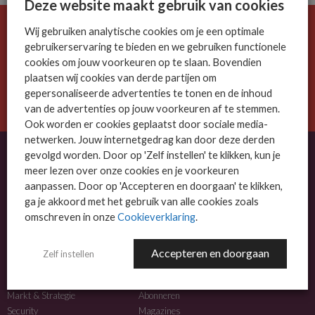
Deze website maakt gebruik van cookies
Wij gebruiken analytische cookies om je een optimale
De ICT-wereld is snel. Mis niets.
gebruikerservaring te bieden en we gebruiken functionele
Meld je nu aan voor de MSP Business nieuwsbrief.
cookies om jouw voorkeuren op te slaan. Bovendien
plaatsen wij cookies van derde partijen om
AANMELDEN
gepersonaliseerde advertenties te tonen en de inhoud
van de advertenties op jouw voorkeuren af te stemmen.
Ook worden er cookies geplaatst door sociale media-
netwerken. Jouw internetgedrag kan door deze derden
gevolgd worden. Door op 'Zelf instellen' te klikken, kun je
meer lezen over onze cookies en je voorkeuren
OVER MSP BUSINESS
aanpassen. Door op 'Accepteren en doorgaan' te klikken,
ga je akkoord met het gebruik van alle cookies zoals
MSP Business is het kennisplatform voor IT-dienstverleners met MKB-focus.
omschreven in onze
Cookieverklaring
.
MSP Business is een merk van
DutchIT.com
.
Accepteren en doorgaan
Zelf instellen
NIEUWS
MEER INFO
Algemeen IT nieuws
Adverteren
Markt & Strategie
Abonneren
Security
Magazines