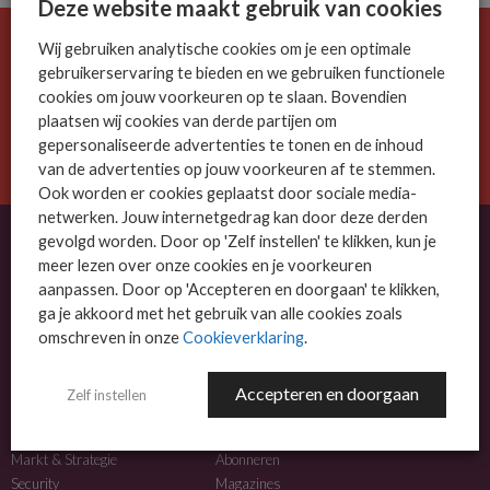
Deze website maakt gebruik van cookies
Wij gebruiken analytische cookies om je een optimale
De ICT-wereld is snel. Mis niets.
gebruikerservaring te bieden en we gebruiken functionele
Meld je nu aan voor de MSP Business nieuwsbrief.
cookies om jouw voorkeuren op te slaan. Bovendien
plaatsen wij cookies van derde partijen om
AANMELDEN
gepersonaliseerde advertenties te tonen en de inhoud
van de advertenties op jouw voorkeuren af te stemmen.
Ook worden er cookies geplaatst door sociale media-
netwerken. Jouw internetgedrag kan door deze derden
gevolgd worden. Door op 'Zelf instellen' te klikken, kun je
meer lezen over onze cookies en je voorkeuren
OVER MSP BUSINESS
aanpassen. Door op 'Accepteren en doorgaan' te klikken,
ga je akkoord met het gebruik van alle cookies zoals
MSP Business is het kennisplatform voor IT-dienstverleners met MKB-focus.
omschreven in onze
Cookieverklaring
.
MSP Business is een merk van
DutchIT.com
.
Accepteren en doorgaan
Zelf instellen
NIEUWS
MEER INFO
Algemeen IT nieuws
Adverteren
Markt & Strategie
Abonneren
Security
Magazines