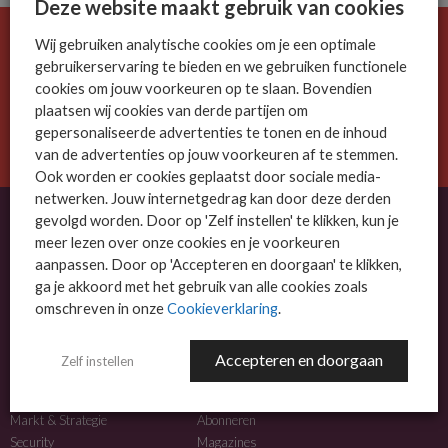
Deze website maakt gebruik van cookies
Wij gebruiken analytische cookies om je een optimale
De ICT-wereld is snel. Mis niets.
gebruikerservaring te bieden en we gebruiken functionele
Meld je nu aan voor de MSP Business nieuwsbrief.
cookies om jouw voorkeuren op te slaan. Bovendien
plaatsen wij cookies van derde partijen om
AANMELDEN
gepersonaliseerde advertenties te tonen en de inhoud
van de advertenties op jouw voorkeuren af te stemmen.
Ook worden er cookies geplaatst door sociale media-
netwerken. Jouw internetgedrag kan door deze derden
gevolgd worden. Door op 'Zelf instellen' te klikken, kun je
meer lezen over onze cookies en je voorkeuren
OVER MSP BUSINESS
aanpassen. Door op 'Accepteren en doorgaan' te klikken,
ga je akkoord met het gebruik van alle cookies zoals
MSP Business is het kennisplatform voor IT-dienstverleners met MKB-focus.
omschreven in onze
Cookieverklaring
.
MSP Business is een merk van
DutchIT.com
.
Accepteren en doorgaan
Zelf instellen
NIEUWS
MEER INFO
Algemeen IT nieuws
Adverteren
Markt & Strategie
Abonneren
Security
Magazines