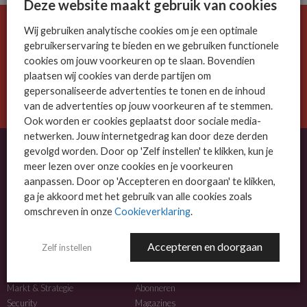
Deze website maakt gebruik van cookies
Wij gebruiken analytische cookies om je een optimale
De ICT-wereld is snel. Mis niets.
gebruikerservaring te bieden en we gebruiken functionele
Meld je nu aan voor de MSP Business nieuwsbrief.
cookies om jouw voorkeuren op te slaan. Bovendien
plaatsen wij cookies van derde partijen om
AANMELDEN
gepersonaliseerde advertenties te tonen en de inhoud
van de advertenties op jouw voorkeuren af te stemmen.
Ook worden er cookies geplaatst door sociale media-
netwerken. Jouw internetgedrag kan door deze derden
gevolgd worden. Door op 'Zelf instellen' te klikken, kun je
meer lezen over onze cookies en je voorkeuren
OVER MSP BUSINESS
aanpassen. Door op 'Accepteren en doorgaan' te klikken,
ga je akkoord met het gebruik van alle cookies zoals
MSP Business is het kennisplatform voor IT-dienstverleners met MKB-focus.
omschreven in onze
Cookieverklaring
.
MSP Business is een merk van
DutchIT.com
.
Accepteren en doorgaan
Zelf instellen
NIEUWS
MEER INFO
Algemeen IT nieuws
Adverteren
Markt & Strategie
Abonneren
Security
Magazines