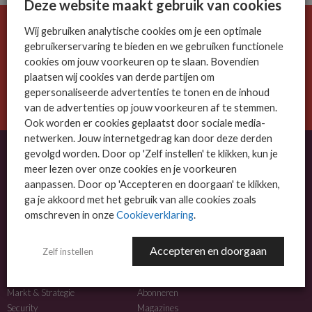
Deze website maakt gebruik van cookies
Wij gebruiken analytische cookies om je een optimale
De ICT-wereld is snel. Mis niets.
gebruikerservaring te bieden en we gebruiken functionele
Meld je nu aan voor de MSP Business nieuwsbrief.
cookies om jouw voorkeuren op te slaan. Bovendien
plaatsen wij cookies van derde partijen om
AANMELDEN
gepersonaliseerde advertenties te tonen en de inhoud
van de advertenties op jouw voorkeuren af te stemmen.
Ook worden er cookies geplaatst door sociale media-
netwerken. Jouw internetgedrag kan door deze derden
gevolgd worden. Door op 'Zelf instellen' te klikken, kun je
meer lezen over onze cookies en je voorkeuren
OVER MSP BUSINESS
aanpassen. Door op 'Accepteren en doorgaan' te klikken,
ga je akkoord met het gebruik van alle cookies zoals
MSP Business is het kennisplatform voor IT-dienstverleners met MKB-focus.
omschreven in onze
Cookieverklaring
.
MSP Business is een merk van
DutchIT.com
.
Accepteren en doorgaan
Zelf instellen
NIEUWS
MEER INFO
Algemeen IT nieuws
Adverteren
Markt & Strategie
Abonneren
Security
Magazines