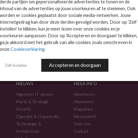
derde partijen om gepersonaliseerde advertenties te tonen en de
inhoud van de advertenties op jouw voorkeuren af te stemmen. Ook
worden er cookies geplaatst door sociale media-netwerken. Jouw
internetgedrag kan door deze derden gevolgd worden. Door op 'Zelf
instellen' te klikken, kun je meer lezen over onze cookies en je
voorkeuren aanpassen. Door op 'Accepteren en doorgaan' te klikken,
f.
ga je akkoord met het gebruik van alle cookies zoals omschreven in
onze
Cookieverklaring
.
Accepteren en doorgaan
Zelf instellen
NIEUWS
MEER INFO
Algemeen IT nieuws
Adverteren
Markt & Strategie
Abonneren
Security
Magazines
Operatie & Organisatie
Nieuwsbrief
Technologie &
Over ons
Architectuur
Contact