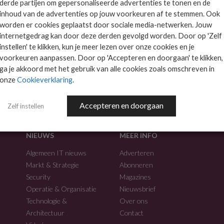
derde partijen om gepersonaliseerde advertenties te tonen en de
inhoud van de advertenties op jouw voorkeuren af te stemmen. Ook
worden er cookies geplaatst door sociale media-netwerken. Jouw
internetgedrag kan door deze derden gevolgd worden. Door op 'Zelf
instellen' te klikken, kun je meer lezen over onze cookies en je
voorkeuren aanpassen. Door op 'Accepteren en doorgaan' te klikken,
f.
ga je akkoord met het gebruik van alle cookies zoals omschreven in
onze
Cookieverklaring
.
Accepteren en doorgaan
Zelf instellen
NIEUWS
MEER INFO
Algemeen IT nieuws
Adverteren
Markt & Strategie
Abonneren
Security
Magazines
Operatie & Organisatie
Nieuwsbrief
Technologie &
Over ons
Architectuur
Contact