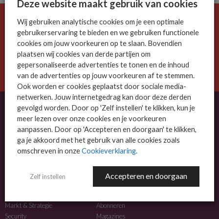
Deze website maakt gebruik van cookies
Wij gebruiken analytische cookies om je een optimale
De ICT-wereld is snel. Mis niets.
gebruikerservaring te bieden en we gebruiken functionele
Meld je nu aan voor de MSP Business nieuwsbrief.
cookies om jouw voorkeuren op te slaan. Bovendien
plaatsen wij cookies van derde partijen om
AANMELDEN
gepersonaliseerde advertenties te tonen en de inhoud
van de advertenties op jouw voorkeuren af te stemmen.
Ook worden er cookies geplaatst door sociale media-
netwerken. Jouw internetgedrag kan door deze derden
gevolgd worden. Door op 'Zelf instellen' te klikken, kun je
meer lezen over onze cookies en je voorkeuren
OVER MSP BUSINESS
aanpassen. Door op 'Accepteren en doorgaan' te klikken,
ga je akkoord met het gebruik van alle cookies zoals
MSP Business is het kennisplatform voor IT-dienstverleners met MKB-focus.
omschreven in onze
Cookieverklaring
.
MSP Business is een merk van
DutchIT.com
.
Accepteren en doorgaan
Zelf instellen
NIEUWS
MEER INFO
Algemeen IT nieuws
Adverteren
Markt & Strategie
Abonneren
Security
Magazines