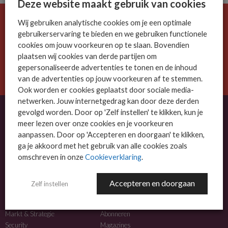
Deze website maakt gebruik van cookies
Wij gebruiken analytische cookies om je een optimale
De ICT-wereld is snel. Mis niets.
gebruikerservaring te bieden en we gebruiken functionele
Meld je nu aan voor de MSP Business nieuwsbrief.
cookies om jouw voorkeuren op te slaan. Bovendien
plaatsen wij cookies van derde partijen om
AANMELDEN
gepersonaliseerde advertenties te tonen en de inhoud
van de advertenties op jouw voorkeuren af te stemmen.
Ook worden er cookies geplaatst door sociale media-
netwerken. Jouw internetgedrag kan door deze derden
gevolgd worden. Door op 'Zelf instellen' te klikken, kun je
meer lezen over onze cookies en je voorkeuren
OVER MSP BUSINESS
aanpassen. Door op 'Accepteren en doorgaan' te klikken,
ga je akkoord met het gebruik van alle cookies zoals
MSP Business is het kennisplatform voor IT-dienstverleners met MKB-focus.
omschreven in onze
Cookieverklaring
.
MSP Business is een merk van
DutchIT.com
.
Accepteren en doorgaan
Zelf instellen
NIEUWS
MEER INFO
Algemeen IT nieuws
Adverteren
Markt & Strategie
Abonneren
Security
Magazines