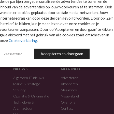
derde partijen om gepersonaliseerde advertenties te tonen en de
inhoud van de advertenties op jouw voorkeuren af te stemmen. Ook
worden er cookies geplaatst door sociale media-netwerken. Jouw
internetgedrag kan door deze derden gevolgd worden. Door op 'Zelf
instellen' te klikken, kun je meer lezen over onze cookies en je
voorkeuren aanpassen. Door op 'Accepteren en doorgaan' te klikken,
f.
ga je akkoord met het gebruik van alle cookies zoals omschreven in
onze
Cookieverklaring
.
Accepteren en doorgaan
Zelf instellen
NIEUWS
MEER INFO
Algemeen IT nieuws
Adverteren
Markt & Strategie
Abonneren
Security
Magazines
Operatie & Organisatie
Nieuwsbrief
Technologie &
Over ons
Architectuur
Contact