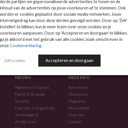
derde partijen om gepersonaliseerde advertenties te tonen en de
inhoud van de advertenties op jouw voorkeuren af te stemmen. Ook
worden er cookies geplaatst door sociale media-netwerken. Jouw
internetgedrag kan door deze derden gevolgd worden. Door op 'Zelf
instellen' te klikken, kun je meer lezen over onze cookies en je
voorkeuren aanpassen. Door op 'Accepteren en doorgaan' te klikken,
f.
ga je akkoord met het gebruik van alle cookies zoals omschreven in
onze
Cookieverklaring
.
Accepteren en doorgaan
Zelf instellen
NIEUWS
MEER INFO
Algemeen IT nieuws
Adverteren
Markt & Strategie
Abonneren
Security
Magazines
Operatie & Organisatie
Nieuwsbrief
Technologie &
Over ons
Architectuur
Contact