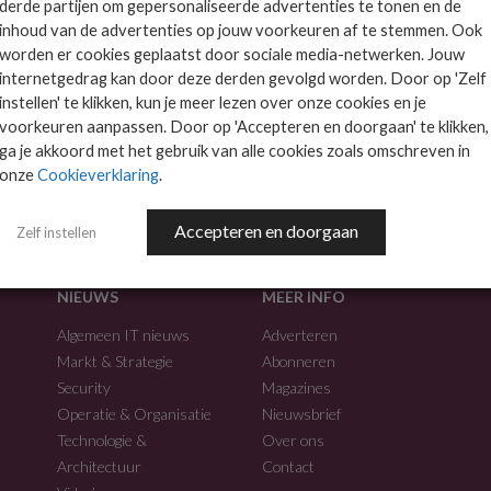
derde partijen om gepersonaliseerde advertenties te tonen en de
inhoud van de advertenties op jouw voorkeuren af te stemmen. Ook
worden er cookies geplaatst door sociale media-netwerken. Jouw
internetgedrag kan door deze derden gevolgd worden. Door op 'Zelf
instellen' te klikken, kun je meer lezen over onze cookies en je
voorkeuren aanpassen. Door op 'Accepteren en doorgaan' te klikken,
f.
ga je akkoord met het gebruik van alle cookies zoals omschreven in
onze
Cookieverklaring
.
Accepteren en doorgaan
Zelf instellen
NIEUWS
MEER INFO
Algemeen IT nieuws
Adverteren
Markt & Strategie
Abonneren
Security
Magazines
Operatie & Organisatie
Nieuwsbrief
Technologie &
Over ons
Architectuur
Contact