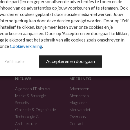
derde partijen om gepersonaliseerde advertenties te tonen en de
inhoud van de advertenties op jouw voorkeuren af te stemmen. Ook
worden er cookies geplaatst door sociale media-netwerken. Jouw
internetgedrag kan door deze derden gevolgd worden. Door op 'Zelf
instellen' te klikken, kun je meer lezen over onze cookies en je
voorkeuren aanpassen. Door op 'Accepteren en doorgaan' te klikken,
f.
ga je akkoord met het gebruik van alle cookies zoals omschreven in
onze
Cookieverklaring
.
Accepteren en doorgaan
Zelf instellen
NIEUWS
MEER INFO
Algemeen IT nieuws
Adverteren
Markt & Strategie
Abonneren
Security
Magazines
Operatie & Organisatie
Nieuwsbrief
Technologie &
Over ons
Architectuur
Contact