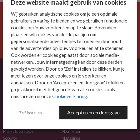
Deze website maakt gebruik van cookies
Wij gebruiken analytische cookies om je een optimale
De ICT-wereld is snel. Mis niets.
gebruikerservaring te bieden en we gebruiken functionele
Meld je nu aan voor de MSP Business nieuwsbrief.
cookies om jouw voorkeuren op te slaan. Bovendien
plaatsen wij cookies van derde partijen om
AANMELDEN
gepersonaliseerde advertenties te tonen en de inhoud
van de advertenties op jouw voorkeuren af te stemmen.
Ook worden er cookies geplaatst door sociale media-
netwerken. Jouw internetgedrag kan door deze derden
gevolgd worden. Door op 'Zelf instellen' te klikken, kun je
meer lezen over onze cookies en je voorkeuren
OVER MSP BUSINESS
aanpassen. Door op 'Accepteren en doorgaan' te klikken,
ga je akkoord met het gebruik van alle cookies zoals
MSP Business is het kennisplatform voor IT-dienstverleners met MKB-focus.
omschreven in onze
Cookieverklaring
.
MSP Business is een merk van
DutchIT.com
.
Accepteren en doorgaan
Zelf instellen
NIEUWS
MEER INFO
Algemeen IT nieuws
Adverteren
Markt & Strategie
Abonneren
Security
Magazines