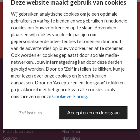
Deze website maakt gebruik van cookies
Wij gebruiken analytische cookies om je een optimale
De ICT-wereld is snel. Mis niets.
gebruikerservaring te bieden en we gebruiken functionele
Meld je nu aan voor de MSP Business nieuwsbrief.
cookies om jouw voorkeuren op te slaan. Bovendien
plaatsen wij cookies van derde partijen om
AANMELDEN
gepersonaliseerde advertenties te tonen en de inhoud
van de advertenties op jouw voorkeuren af te stemmen.
Ook worden er cookies geplaatst door sociale media-
netwerken. Jouw internetgedrag kan door deze derden
gevolgd worden. Door op 'Zelf instellen' te klikken, kun je
meer lezen over onze cookies en je voorkeuren
OVER MSP BUSINESS
aanpassen. Door op 'Accepteren en doorgaan' te klikken,
ga je akkoord met het gebruik van alle cookies zoals
MSP Business is het kennisplatform voor IT-dienstverleners met MKB-focus.
omschreven in onze
Cookieverklaring
.
MSP Business is een merk van
DutchIT.com
.
Accepteren en doorgaan
Zelf instellen
NIEUWS
MEER INFO
Algemeen IT nieuws
Adverteren
Markt & Strategie
Abonneren
Security
Magazines