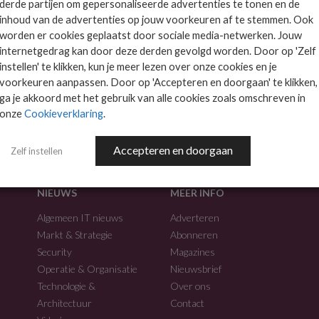
derde partijen om gepersonaliseerde advertenties te tonen en de
inhoud van de advertenties op jouw voorkeuren af te stemmen. Ook
worden er cookies geplaatst door sociale media-netwerken. Jouw
internetgedrag kan door deze derden gevolgd worden. Door op 'Zelf
instellen' te klikken, kun je meer lezen over onze cookies en je
voorkeuren aanpassen. Door op 'Accepteren en doorgaan' te klikken,
f.
ga je akkoord met het gebruik van alle cookies zoals omschreven in
onze
Cookieverklaring
.
Accepteren en doorgaan
Zelf instellen
NIEUWS
MEER INFO
Algemeen IT nieuws
Adverteren
Markt & Strategie
Abonneren
Security
Magazines
Operatie & Organisatie
Nieuwsbrief
Technologie &
Over ons
Architectuur
Contact