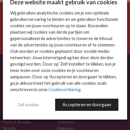
Deze website maakt gebruik van cookies
Wij gebruiken analytische cookies om je een optimale
De ICT-wereld is snel. Mis niets.
gebruikerservaring te bieden en we gebruiken functionele
Meld je nu aan voor de MSP Business nieuwsbrief.
cookies om jouw voorkeuren op te slaan. Bovendien
plaatsen wij cookies van derde partijen om
AANMELDEN
gepersonaliseerde advertenties te tonen en de inhoud
van de advertenties op jouw voorkeuren af te stemmen.
Ook worden er cookies geplaatst door sociale media-
netwerken. Jouw internetgedrag kan door deze derden
gevolgd worden. Door op 'Zelf instellen' te klikken, kun je
meer lezen over onze cookies en je voorkeuren
OVER MSP BUSINESS
aanpassen. Door op 'Accepteren en doorgaan' te klikken,
ga je akkoord met het gebruik van alle cookies zoals
MSP Business is het kennisplatform voor IT-dienstverleners met MKB-focus.
omschreven in onze
Cookieverklaring
.
MSP Business is een merk van
DutchIT.com
.
Accepteren en doorgaan
Zelf instellen
NIEUWS
MEER INFO
Algemeen IT nieuws
Adverteren
Markt & Strategie
Abonneren
Security
Magazines