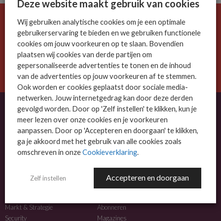
Deze website maakt gebruik van cookies
Wij gebruiken analytische cookies om je een optimale
De ICT-wereld is snel. Mis niets.
gebruikerservaring te bieden en we gebruiken functionele
Meld je nu aan voor de MSP Business nieuwsbrief.
cookies om jouw voorkeuren op te slaan. Bovendien
plaatsen wij cookies van derde partijen om
AANMELDEN
gepersonaliseerde advertenties te tonen en de inhoud
van de advertenties op jouw voorkeuren af te stemmen.
Ook worden er cookies geplaatst door sociale media-
netwerken. Jouw internetgedrag kan door deze derden
gevolgd worden. Door op 'Zelf instellen' te klikken, kun je
meer lezen over onze cookies en je voorkeuren
OVER MSP BUSINESS
aanpassen. Door op 'Accepteren en doorgaan' te klikken,
ga je akkoord met het gebruik van alle cookies zoals
MSP Business is het kennisplatform voor IT-dienstverleners met MKB-focus.
omschreven in onze
Cookieverklaring
.
MSP Business is een merk van
DutchIT.com
.
Accepteren en doorgaan
Zelf instellen
NIEUWS
MEER INFO
Algemeen IT nieuws
Adverteren
Markt & Strategie
Abonneren
Security
Magazines