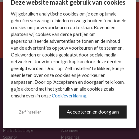
Deze website maakt gebruik van cookies
Wij gebruiken analytische cookies om je een optimale
De ICT-wereld is snel. Mis niets.
gebruikerservaring te bieden en we gebruiken functionele
Meld je nu aan voor de MSP Business nieuwsbrief.
cookies om jouw voorkeuren op te slaan. Bovendien
plaatsen wij cookies van derde partijen om
AANMELDEN
gepersonaliseerde advertenties te tonen en de inhoud
van de advertenties op jouw voorkeuren af te stemmen.
Ook worden er cookies geplaatst door sociale media-
netwerken. Jouw internetgedrag kan door deze derden
gevolgd worden. Door op 'Zelf instellen' te klikken, kun je
meer lezen over onze cookies en je voorkeuren
OVER MSP BUSINESS
aanpassen. Door op 'Accepteren en doorgaan' te klikken,
ga je akkoord met het gebruik van alle cookies zoals
MSP Business is het kennisplatform voor IT-dienstverleners met MKB-focus.
omschreven in onze
Cookieverklaring
.
MSP Business is een merk van
DutchIT.com
.
Accepteren en doorgaan
Zelf instellen
NIEUWS
MEER INFO
Algemeen IT nieuws
Adverteren
Markt & Strategie
Abonneren
Security
Magazines