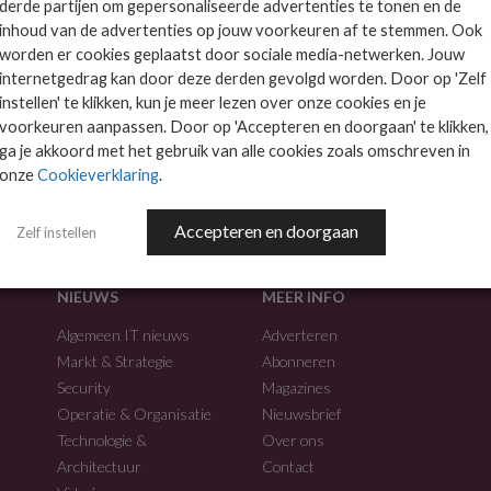
derde partijen om gepersonaliseerde advertenties te tonen en de
inhoud van de advertenties op jouw voorkeuren af te stemmen. Ook
worden er cookies geplaatst door sociale media-netwerken. Jouw
internetgedrag kan door deze derden gevolgd worden. Door op 'Zelf
instellen' te klikken, kun je meer lezen over onze cookies en je
voorkeuren aanpassen. Door op 'Accepteren en doorgaan' te klikken,
f.
ga je akkoord met het gebruik van alle cookies zoals omschreven in
onze
Cookieverklaring
.
Accepteren en doorgaan
Zelf instellen
NIEUWS
MEER INFO
Algemeen IT nieuws
Adverteren
Markt & Strategie
Abonneren
Security
Magazines
Operatie & Organisatie
Nieuwsbrief
Technologie &
Over ons
Architectuur
Contact