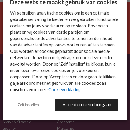
Deze website maakt gebruik van cookies
Wij gebruiken analytische cookies om je een optimale
De ICT-wereld is snel. Mis niets.
gebruikerservaring te bieden en we gebruiken functionele
Meld je nu aan voor de MSP Business nieuwsbrief.
cookies om jouw voorkeuren op te slaan. Bovendien
plaatsen wij cookies van derde partijen om
AANMELDEN
gepersonaliseerde advertenties te tonen en de inhoud
van de advertenties op jouw voorkeuren af te stemmen.
Ook worden er cookies geplaatst door sociale media-
netwerken. Jouw internetgedrag kan door deze derden
gevolgd worden. Door op 'Zelf instellen' te klikken, kun je
meer lezen over onze cookies en je voorkeuren
OVER MSP BUSINESS
aanpassen. Door op 'Accepteren en doorgaan' te klikken,
ga je akkoord met het gebruik van alle cookies zoals
MSP Business is het kennisplatform voor IT-dienstverleners met MKB-focus.
omschreven in onze
Cookieverklaring
.
MSP Business is een merk van
DutchIT.com
.
Accepteren en doorgaan
Zelf instellen
NIEUWS
MEER INFO
Algemeen IT nieuws
Adverteren
Markt & Strategie
Abonneren
Security
Magazines