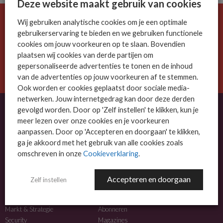
Deze website maakt gebruik van cookies
Wij gebruiken analytische cookies om je een optimale
De ICT-wereld is snel. Mis niets.
gebruikerservaring te bieden en we gebruiken functionele
Meld je nu aan voor de MSP Business nieuwsbrief.
cookies om jouw voorkeuren op te slaan. Bovendien
plaatsen wij cookies van derde partijen om
AANMELDEN
gepersonaliseerde advertenties te tonen en de inhoud
van de advertenties op jouw voorkeuren af te stemmen.
Ook worden er cookies geplaatst door sociale media-
netwerken. Jouw internetgedrag kan door deze derden
gevolgd worden. Door op 'Zelf instellen' te klikken, kun je
meer lezen over onze cookies en je voorkeuren
OVER MSP BUSINESS
aanpassen. Door op 'Accepteren en doorgaan' te klikken,
ga je akkoord met het gebruik van alle cookies zoals
MSP Business is het kennisplatform voor IT-dienstverleners met MKB-focus.
omschreven in onze
Cookieverklaring
.
MSP Business is een merk van
DutchIT.com
.
Accepteren en doorgaan
Zelf instellen
NIEUWS
MEER INFO
Algemeen IT nieuws
Adverteren
Markt & Strategie
Abonneren
Security
Magazines