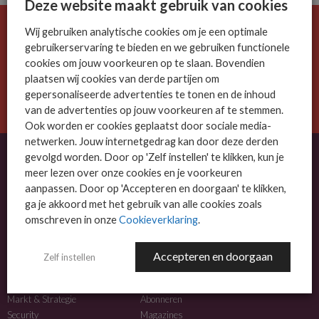
Deze website maakt gebruik van cookies
Wij gebruiken analytische cookies om je een optimale
De ICT-wereld is snel. Mis niets.
gebruikerservaring te bieden en we gebruiken functionele
Meld je nu aan voor de MSP Business nieuwsbrief.
cookies om jouw voorkeuren op te slaan. Bovendien
plaatsen wij cookies van derde partijen om
AANMELDEN
gepersonaliseerde advertenties te tonen en de inhoud
van de advertenties op jouw voorkeuren af te stemmen.
Ook worden er cookies geplaatst door sociale media-
netwerken. Jouw internetgedrag kan door deze derden
gevolgd worden. Door op 'Zelf instellen' te klikken, kun je
meer lezen over onze cookies en je voorkeuren
OVER MSP BUSINESS
aanpassen. Door op 'Accepteren en doorgaan' te klikken,
ga je akkoord met het gebruik van alle cookies zoals
MSP Business is het kennisplatform voor IT-dienstverleners met MKB-focus.
omschreven in onze
Cookieverklaring
.
MSP Business is een merk van
DutchIT.com
.
Accepteren en doorgaan
Zelf instellen
NIEUWS
MEER INFO
Algemeen IT nieuws
Adverteren
Markt & Strategie
Abonneren
Security
Magazines