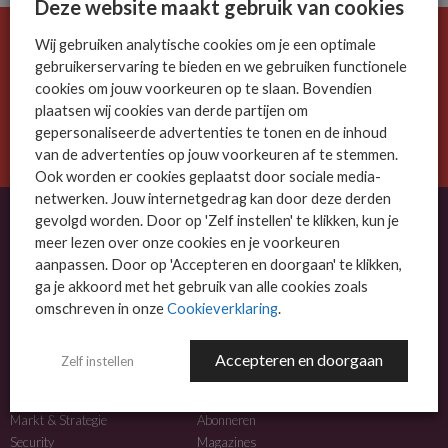
Deze website maakt gebruik van cookies
Wij gebruiken analytische cookies om je een optimale
De ICT-wereld is snel. Mis niets.
gebruikerservaring te bieden en we gebruiken functionele
Meld je nu aan voor de MSP Business nieuwsbrief.
cookies om jouw voorkeuren op te slaan. Bovendien
plaatsen wij cookies van derde partijen om
AANMELDEN
gepersonaliseerde advertenties te tonen en de inhoud
van de advertenties op jouw voorkeuren af te stemmen.
Ook worden er cookies geplaatst door sociale media-
netwerken. Jouw internetgedrag kan door deze derden
gevolgd worden. Door op 'Zelf instellen' te klikken, kun je
meer lezen over onze cookies en je voorkeuren
OVER MSP BUSINESS
aanpassen. Door op 'Accepteren en doorgaan' te klikken,
ga je akkoord met het gebruik van alle cookies zoals
MSP Business is het kennisplatform voor IT-dienstverleners met MKB-focus.
omschreven in onze
Cookieverklaring
.
MSP Business is een merk van
DutchIT.com
.
Accepteren en doorgaan
Zelf instellen
NIEUWS
MEER INFO
Algemeen IT nieuws
Adverteren
Markt & Strategie
Abonneren
Security
Magazines