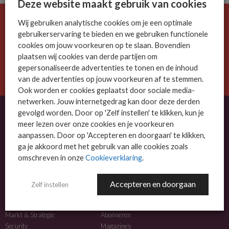
Deze website maakt gebruik van cookies
Wij gebruiken analytische cookies om je een optimale
De ICT-wereld is snel. Mis niets.
gebruikerservaring te bieden en we gebruiken functionele
Meld je nu aan voor de MSP Business nieuwsbrief.
cookies om jouw voorkeuren op te slaan. Bovendien
plaatsen wij cookies van derde partijen om
AANMELDEN
gepersonaliseerde advertenties te tonen en de inhoud
van de advertenties op jouw voorkeuren af te stemmen.
Ook worden er cookies geplaatst door sociale media-
netwerken. Jouw internetgedrag kan door deze derden
gevolgd worden. Door op 'Zelf instellen' te klikken, kun je
meer lezen over onze cookies en je voorkeuren
OVER MSP BUSINESS
aanpassen. Door op 'Accepteren en doorgaan' te klikken,
ga je akkoord met het gebruik van alle cookies zoals
MSP Business is het kennisplatform voor IT-dienstverleners met MKB-focus.
omschreven in onze
Cookieverklaring
.
MSP Business is een merk van
DutchIT.com
.
Accepteren en doorgaan
Zelf instellen
NIEUWS
MEER INFO
Algemeen IT nieuws
Adverteren
Markt & Strategie
Abonneren
Security
Magazines