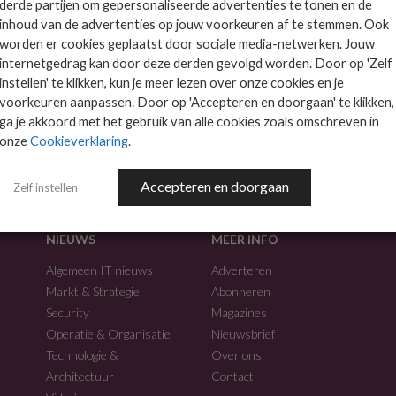
derde partijen om gepersonaliseerde advertenties te tonen en de
inhoud van de advertenties op jouw voorkeuren af te stemmen. Ook
worden er cookies geplaatst door sociale media-netwerken. Jouw
internetgedrag kan door deze derden gevolgd worden. Door op 'Zelf
instellen' te klikken, kun je meer lezen over onze cookies en je
voorkeuren aanpassen. Door op 'Accepteren en doorgaan' te klikken,
f.
ga je akkoord met het gebruik van alle cookies zoals omschreven in
onze
Cookieverklaring
.
Accepteren en doorgaan
Zelf instellen
NIEUWS
MEER INFO
Algemeen IT nieuws
Adverteren
Markt & Strategie
Abonneren
Security
Magazines
Operatie & Organisatie
Nieuwsbrief
Technologie &
Over ons
Architectuur
Contact