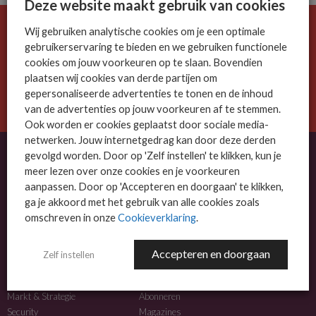
Deze website maakt gebruik van cookies
Wij gebruiken analytische cookies om je een optimale
De ICT-wereld is snel. Mis niets.
gebruikerservaring te bieden en we gebruiken functionele
Meld je nu aan voor de MSP Business nieuwsbrief.
cookies om jouw voorkeuren op te slaan. Bovendien
plaatsen wij cookies van derde partijen om
AANMELDEN
gepersonaliseerde advertenties te tonen en de inhoud
van de advertenties op jouw voorkeuren af te stemmen.
Ook worden er cookies geplaatst door sociale media-
netwerken. Jouw internetgedrag kan door deze derden
gevolgd worden. Door op 'Zelf instellen' te klikken, kun je
meer lezen over onze cookies en je voorkeuren
OVER MSP BUSINESS
aanpassen. Door op 'Accepteren en doorgaan' te klikken,
ga je akkoord met het gebruik van alle cookies zoals
MSP Business is het kennisplatform voor IT-dienstverleners met MKB-focus.
omschreven in onze
Cookieverklaring
.
MSP Business is een merk van
DutchIT.com
.
Accepteren en doorgaan
Zelf instellen
NIEUWS
MEER INFO
Algemeen IT nieuws
Adverteren
Markt & Strategie
Abonneren
Security
Magazines