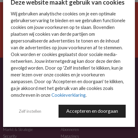
Deze website maakt gebruik van cookies
Wij gebruiken analytische cookies om je een optimale
De ICT-wereld is snel. Mis niets.
gebruikerservaring te bieden en we gebruiken functionele
Meld je nu aan voor de MSP Business nieuwsbrief.
cookies om jouw voorkeuren op te slaan. Bovendien
plaatsen wij cookies van derde partijen om
AANMELDEN
gepersonaliseerde advertenties te tonen en de inhoud
van de advertenties op jouw voorkeuren af te stemmen.
Ook worden er cookies geplaatst door sociale media-
netwerken. Jouw internetgedrag kan door deze derden
gevolgd worden. Door op 'Zelf instellen' te klikken, kun je
meer lezen over onze cookies en je voorkeuren
OVER MSP BUSINESS
aanpassen. Door op 'Accepteren en doorgaan' te klikken,
ga je akkoord met het gebruik van alle cookies zoals
MSP Business is het kennisplatform voor IT-dienstverleners met MKB-focus.
omschreven in onze
Cookieverklaring
.
MSP Business is een merk van
DutchIT.com
.
Accepteren en doorgaan
Zelf instellen
NIEUWS
MEER INFO
Algemeen IT nieuws
Adverteren
Markt & Strategie
Abonneren
Security
Magazines