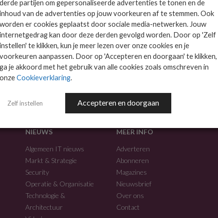
derde partijen om gepersonaliseerde advertenties te tonen en de
inhoud van de advertenties op jouw voorkeuren af te stemmen. Ook
worden er cookies geplaatst door sociale media-netwerken. Jouw
internetgedrag kan door deze derden gevolgd worden. Door op 'Zelf
instellen' te klikken, kun je meer lezen over onze cookies en je
voorkeuren aanpassen. Door op 'Accepteren en doorgaan' te klikken,
f.
ga je akkoord met het gebruik van alle cookies zoals omschreven in
onze
Cookieverklaring
.
Accepteren en doorgaan
Zelf instellen
NIEUWS
MEER INFO
Algemeen IT nieuws
Adverteren
Markt & Strategie
Abonneren
Security
Magazines
Operatie & Organisatie
Nieuwsbrief
Technologie &
Over ons
Architectuur
Contact