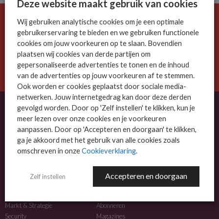
Deze website maakt gebruik van cookies
Wij gebruiken analytische cookies om je een optimale
De ICT-wereld is snel. Mis niets.
gebruikerservaring te bieden en we gebruiken functionele
Meld je nu aan voor de MSP Business nieuwsbrief.
cookies om jouw voorkeuren op te slaan. Bovendien
plaatsen wij cookies van derde partijen om
AANMELDEN
gepersonaliseerde advertenties te tonen en de inhoud
van de advertenties op jouw voorkeuren af te stemmen.
Ook worden er cookies geplaatst door sociale media-
netwerken. Jouw internetgedrag kan door deze derden
gevolgd worden. Door op 'Zelf instellen' te klikken, kun je
meer lezen over onze cookies en je voorkeuren
OVER MSP BUSINESS
aanpassen. Door op 'Accepteren en doorgaan' te klikken,
ga je akkoord met het gebruik van alle cookies zoals
MSP Business is het kennisplatform voor IT-dienstverleners met MKB-focus.
omschreven in onze
Cookieverklaring
.
MSP Business is een merk van
DutchIT.com
.
Accepteren en doorgaan
Zelf instellen
NIEUWS
MEER INFO
Algemeen IT nieuws
Adverteren
Markt & Strategie
Abonneren
Security
Magazines