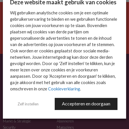
Deze website maakt gebruik van cookies
Wij gebruiken analytische cookies om je een optimale
De ICT-wereld is snel. Mis niets.
gebruikerservaring te bieden en we gebruiken functionele
Meld je nu aan voor de MSP Business nieuwsbrief.
cookies om jouw voorkeuren op te slaan. Bovendien
plaatsen wij cookies van derde partijen om
AANMELDEN
gepersonaliseerde advertenties te tonen en de inhoud
van de advertenties op jouw voorkeuren af te stemmen.
Ook worden er cookies geplaatst door sociale media-
netwerken. Jouw internetgedrag kan door deze derden
gevolgd worden. Door op 'Zelf instellen' te klikken, kun je
meer lezen over onze cookies en je voorkeuren
OVER MSP BUSINESS
aanpassen. Door op 'Accepteren en doorgaan' te klikken,
ga je akkoord met het gebruik van alle cookies zoals
MSP Business is het kennisplatform voor IT-dienstverleners met MKB-focus.
omschreven in onze
Cookieverklaring
.
MSP Business is een merk van
DutchIT.com
.
Accepteren en doorgaan
Zelf instellen
NIEUWS
MEER INFO
Algemeen IT nieuws
Adverteren
Markt & Strategie
Abonneren
Security
Magazines