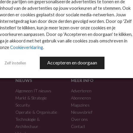
derde partijen om gepersonaliseerde advertenties te tonen en de
inhoud van de advertenties op jouw voorkeuren af te stemmen. Ook
worden er cookies geplaatst door sociale media-netwerken. Jouw
internetgedrag kan door deze derden gevolgd worden. Door op 'Zelf
instellen' te klikken, kun je meer lezen over onze cookies en je
voorkeuren aanpassen. Door op 'Accepteren en doorgaan' te klikken,
f.
ga je akkoord met het gebruik van alle cookies zoals omschreven in
onze
Cookieverklaring
.
Accepteren en doorgaan
Zelf instellen
NIEUWS
MEER INFO
Algemeen IT nieuws
Adverteren
Markt & Strategie
Abonneren
Security
Magazines
Operatie & Organisatie
Nieuwsbrief
Technologie &
Over ons
Architectuur
Contact