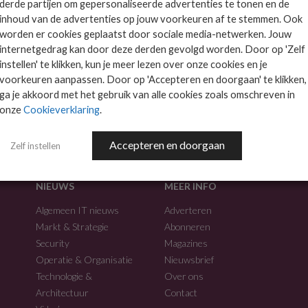
derde partijen om gepersonaliseerde advertenties te tonen en de
inhoud van de advertenties op jouw voorkeuren af te stemmen. Ook
worden er cookies geplaatst door sociale media-netwerken. Jouw
internetgedrag kan door deze derden gevolgd worden. Door op 'Zelf
instellen' te klikken, kun je meer lezen over onze cookies en je
voorkeuren aanpassen. Door op 'Accepteren en doorgaan' te klikken,
f.
ga je akkoord met het gebruik van alle cookies zoals omschreven in
onze
Cookieverklaring
.
Accepteren en doorgaan
Zelf instellen
NIEUWS
MEER INFO
Algemeen IT nieuws
Adverteren
Markt & Strategie
Abonneren
Security
Magazines
Operatie & Organisatie
Nieuwsbrief
Technologie &
Over ons
Architectuur
Contact