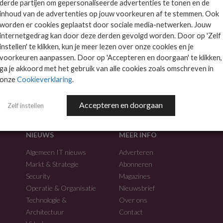
derde partijen om gepersonaliseerde advertenties te tonen en de
inhoud van de advertenties op jouw voorkeuren af te stemmen. Ook
worden er cookies geplaatst door sociale media-netwerken. Jouw
internetgedrag kan door deze derden gevolgd worden. Door op 'Zelf
instellen' te klikken, kun je meer lezen over onze cookies en je
voorkeuren aanpassen. Door op 'Accepteren en doorgaan' te klikken,
f.
ga je akkoord met het gebruik van alle cookies zoals omschreven in
onze
Cookieverklaring
.
Accepteren en doorgaan
Zelf instellen
NIEUWS
MEER INFO
Algemeen IT nieuws
Adverteren
Markt & Strategie
Abonneren
Security
Magazines
Operatie & Organisatie
Nieuwsbrief
Technologie &
Over ons
Architectuur
Contact