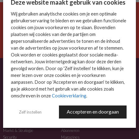
Deze website maakt gebruik van cookies
Wij gebruiken analytische cookies om je een optimale
De ICT-wereld is snel. Mis niets.
gebruikerservaring te bieden en we gebruiken functionele
Meld je nu aan voor de MSP Business nieuwsbrief.
cookies om jouw voorkeuren op te slaan. Bovendien
plaatsen wij cookies van derde partijen om
AANMELDEN
gepersonaliseerde advertenties te tonen en de inhoud
van de advertenties op jouw voorkeuren af te stemmen.
Ook worden er cookies geplaatst door sociale media-
netwerken. Jouw internetgedrag kan door deze derden
gevolgd worden. Door op 'Zelf instellen' te klikken, kun je
meer lezen over onze cookies en je voorkeuren
OVER MSP BUSINESS
aanpassen. Door op 'Accepteren en doorgaan' te klikken,
ga je akkoord met het gebruik van alle cookies zoals
MSP Business is het kennisplatform voor IT-dienstverleners met MKB-focus.
omschreven in onze
Cookieverklaring
.
MSP Business is een merk van
DutchIT.com
.
Accepteren en doorgaan
Zelf instellen
NIEUWS
MEER INFO
Algemeen IT nieuws
Adverteren
Markt & Strategie
Abonneren
Security
Magazines