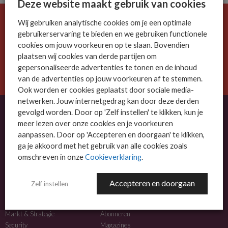
Deze website maakt gebruik van cookies
Wij gebruiken analytische cookies om je een optimale
De ICT-wereld is snel. Mis niets.
gebruikerservaring te bieden en we gebruiken functionele
Meld je nu aan voor de MSP Business nieuwsbrief.
cookies om jouw voorkeuren op te slaan. Bovendien
plaatsen wij cookies van derde partijen om
AANMELDEN
gepersonaliseerde advertenties te tonen en de inhoud
van de advertenties op jouw voorkeuren af te stemmen.
Ook worden er cookies geplaatst door sociale media-
netwerken. Jouw internetgedrag kan door deze derden
gevolgd worden. Door op 'Zelf instellen' te klikken, kun je
meer lezen over onze cookies en je voorkeuren
OVER MSP BUSINESS
aanpassen. Door op 'Accepteren en doorgaan' te klikken,
ga je akkoord met het gebruik van alle cookies zoals
MSP Business is het kennisplatform voor IT-dienstverleners met MKB-focus.
omschreven in onze
Cookieverklaring
.
MSP Business is een merk van
DutchIT.com
.
Accepteren en doorgaan
Zelf instellen
NIEUWS
MEER INFO
Algemeen IT nieuws
Adverteren
Markt & Strategie
Abonneren
Security
Magazines